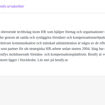
nify.se/sakerhet/
 oberoende techbolag inom HR som hjälper företag och organisationer 
märke genom att samla och synliggöra förmåner och kompensationserbju
ktivare kommunikation och minskad administration är några av de effek
y som partner för sitt strategiska HR-arbete sedan starten 2004. Idag har
 Benifys molnbaserade förmåns- och kompensationsplattform. Benify är
oret ligger i Stockholm. Läs mer på benify.se