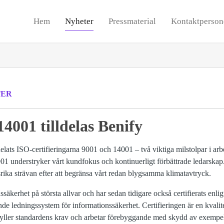
Hem
Nyheter
Pressmaterial
Kontaktperson
TER
4001 tilldelas Benify
elats ISO-certifieringarna 9001 och 14001 – två viktiga milstolpar i arbe
1 understryker vårt kundfokus och kontinuerligt förbättrade ledarskap. 
rika strävan efter att begränsa vårt redan blygsamma klimatavtryck.
säkerhet på största allvar och har sedan tidigare också certifierats enli
ande ledningssystem för informationssäkerhet. Certifieringen är en kvali
yller standardens krav och arbetar förebyggande med skydd av exempel