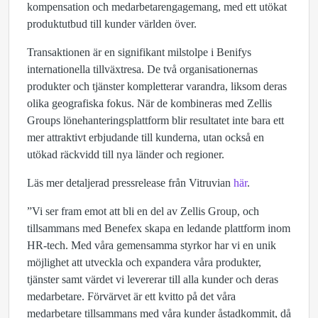
kompensation och medarbetarengagemang, med ett utökat
produktutbud till kunder världen över.
Transaktionen är en signifikant milstolpe i Benifys
internationella tillväxtresa. De två organisationernas
produkter och tjänster kompletterar varandra, liksom deras
olika geografiska fokus. När de kombineras med Zellis
Groups lönehanteringsplattform blir resultatet inte bara ett
mer attraktivt erbjudande till kunderna, utan också en
utökad räckvidd till nya länder och regioner.
Läs mer detaljerad pressrelease från Vitruvian
här
.
”Vi ser fram emot att bli en del av Zellis Group, och
tillsammans med Benefex skapa en ledande plattform inom
HR-tech. Med våra gemensamma styrkor har vi en unik
möjlighet att utveckla och expandera våra produkter,
tjänster samt värdet vi levererar till alla kunder och deras
medarbetare. Förvärvet är ett kvitto på det våra
medarbetare tillsammans med våra kunder åstadkommit, då