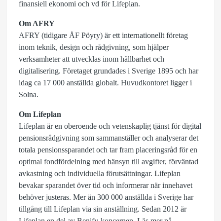
finansiell ekonomi och vd för Lifeplan.
Om AFRY
AFRY (tidigare ÅF Pöyry) är ett internationellt företag
inom teknik, design och rådgivning, som hjälper
verksamheter att utvecklas inom hållbarhet och
digitalisering. Företaget grundades i Sverige 1895 och har
idag ca 17 000 anställda globalt. Huvudkontoret ligger i
Solna.
Om Lifeplan
Lifeplan är en oberoende och vetenskaplig tjänst för digital
pensionsrådgivning som sammanställer och analyserar det
totala pensionssparandet och tar fram placeringsråd för en
optimal fondfördelning med hänsyn till avgifter, förväntad
avkastning och individuella förutsättningar. Lifeplan
bevakar sparandet över tid och informerar när innehavet
behöver justeras. Mer än 300 000 anställda i Sverige har
tillgång till Lifeplan via sin anställning. Sedan 2012 är
Lifeplan en del av Benify-koncernen. Läs mer på